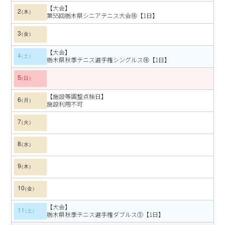
【大会】
2
第55回栃木県シニアテニス大会⑯【1日】
3
【大会】
4
栃木県秋季テニス選手権シングルス⑯【1日】
5
【施設等調整点検日】
6
施設利用不可
7
8
9
10
【大会】
11
栃木県秋季テニス選手権ダブルス⑤【1日】